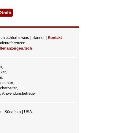
Seite
chlechterhinweis
|
Banner
|
Kontakt
denreferenzen
lenanzeigen.tech
r,
ker,
r,
richter,
charbeiter,
er, Anwendunsbetreuer
n
|
Südafrika
|
USA