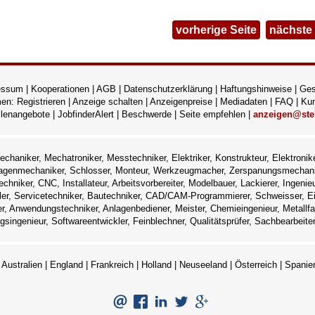
vorherige Seite
nächste 
essum
|
Kooperationen
|
AGB
|
Datenschutzerklärung
|
Haftungshinweise
|
Ges
men:
Registrieren
|
Anzeige schalten
|
Anzeigenpreise
|
Mediadaten
|
FAQ
|
Kun
llenangebote
|
JobfinderAlert
|
Beschwerde
|
Seite empfehlen
|
anzeigen@stel
echaniker, Mechatroniker, Messtechniker, Elektriker, Konstrukteur, Elektronike
agenmechaniker, Schlosser, Monteur, Werkzeugmacher, Zerspanungsmechani
echniker, CNC, Installateur, Arbeitsvorbereiter, Modelbauer, Lackierer, Ingenieu
ler, Servicetechniker, Bautechniker, CAD/CAM-Programmierer, Schweisser, Ein
r, Anwendungstechniker, Anlagenbediener, Meister, Chemieingenieur, Metallfa
ngsingenieur, Softwareentwickler, Feinblechner, Qualitätsprüfer, Sachbearbeit
:
Australien
|
England
|
Frankreich
|
Holland
|
Neuseeland
|
Österreich
|
Spanie