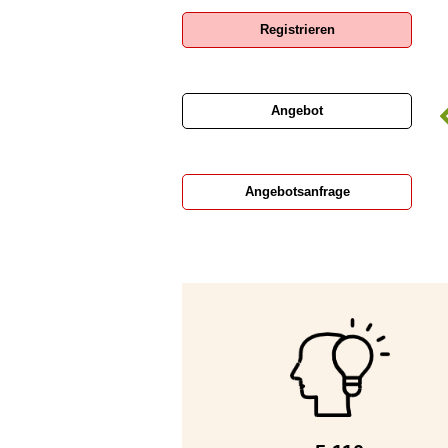
Registrieren
Angebot
Baubedarf Brauburger
Ronge GmbH
Angebotsanfrage