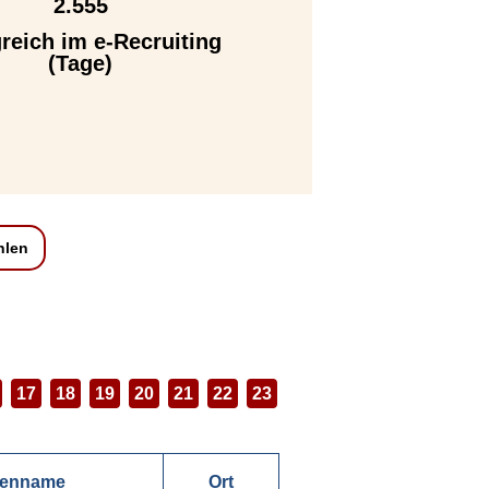
2.555
greich im e-Recruiting
(Tage)
hlen
17
18
19
20
21
22
23
menname
Ort