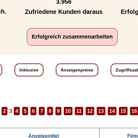
3.956
ch.
Zufriedene Kunden daraus
Erfol
Erfolgreich zusammenarbeiten
Inklusive
Anzeigenpreise
Zugriffsza
2
3
4
5
6
7
8
9
10
11
12
13
14
15
16
Anzeigentitel
Fir