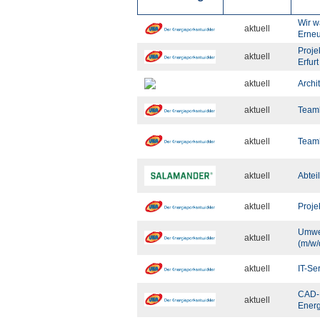
Wir w
aktuell
Erneu
Proje
aktuell
Erfurt
aktuell
Archi
aktuell
Teaml
aktuell
Teaml
aktuell
Abtei
aktuell
Proje
Umwel
aktuell
(m/w/
aktuell
IT-Se
CAD-P
aktuell
Ener