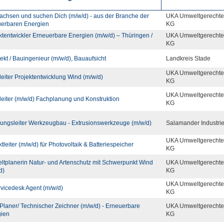
achsen und suchen Dich (m/w/d) - aus der Branche der
UKA Umweltgerechte
erbaren Energien
KG
ktentwickler Erneuerbare Energien (m/w/d) – Thüringen /
UKA Umweltgerechte
KG
tekt / Bauingenieur (m/w/d), Bauaufsicht
Landkreis Stade
UKA Umweltgerechte
eiter Projektentwicklung Wind (m/w/d)
KG
UKA Umweltgerechte
eiter (m/w/d) Fachplanung und Konstruktion
KG
lungsleiter Werkzeugbau - Extrusionswerkzeuge (m/w/d)
Salamander Industr
UKA Umweltgerechte
ktleiter (m/w/d) für Photovoltaik & Batteriespeicher
KG
tplanerin Natur- und Artenschutz mit Schwerpunkt Wind
UKA Umweltgerechte
d)
KG
UKA Umweltgerechte
rvicedesk Agent (m/w/d)
KG
laner/ Technischer Zeichner (m/w/d) - Erneuerbare
UKA Umweltgerechte
gien
KG