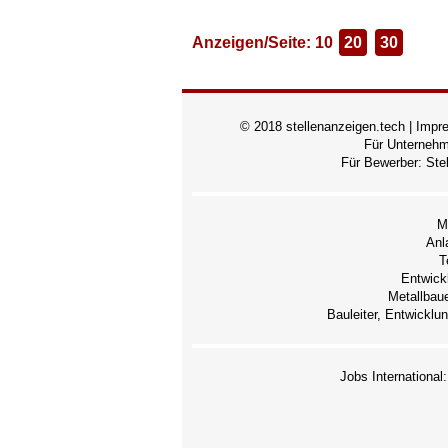
Anzeigen/Seite: 10
20
30
© 2018 stellenanzeigen.tech |
Impr
Für Unterneh
Für Bewerber:
Ste
M
Anl
T
Entwick
Metallbaue
Bauleiter, Entwicklu
Jobs International