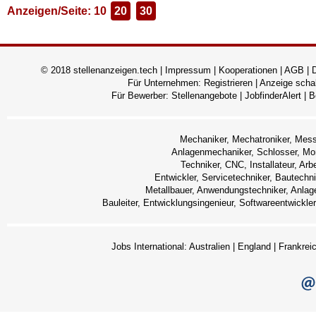
Anzeigen/Seite: 10
20
30
© 2018 stellenanzeigen.tech |
Impressum
|
Kooperationen
|
AGB
|
Für Unternehmen:
Registrieren
|
Anzeige scha
Für Bewerber:
Stellenangebote
|
JobfinderAlert
|
B
Mechaniker, Mechatroniker, Messte
Anlagenmechaniker, Schlosser, M
Techniker, CNC, Installateur, Arbe
Entwickler, Servicetechniker, Bautechn
Metallbauer, Anwendungstechniker, Anlage
Bauleiter, Entwicklungsingenieur, Softwareentwickle
Jobs International:
Australien
|
England
|
Frankrei