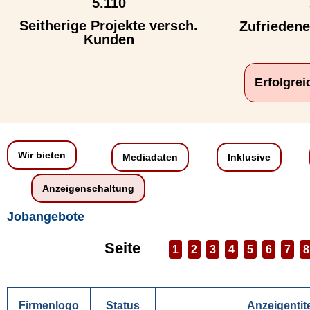
5.110
Seitherige Projekte versch.
Zufrieden
Kunden
Erfolgre
Wir bieten
Mediadaten
Inklusive
Anzeigenschaltung
Jobangebote
Seite
1
2
3
4
5
6
7
8
Firmenlogo
Status
Anzeigentit